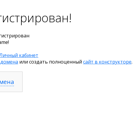
гистрирован!
гистрирован
ame!
Личный кабинет
 домена
или создать полноценный
сайт в конструкторе
.
омена