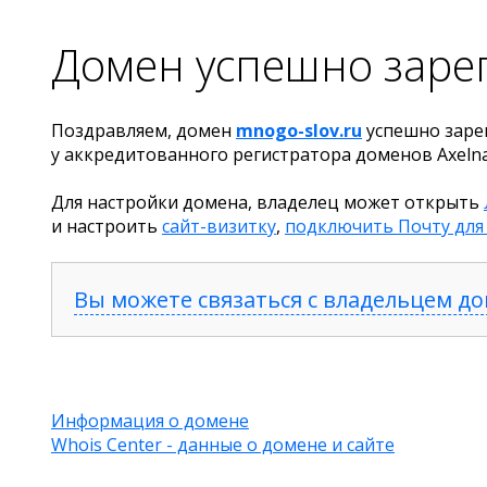
Домен успешно заре
Поздравляем, домен
mnogo-slov.ru
успешно заре
у аккредитованного регистратора доменов Axeln
Для настройки домена, владелец может открыть
и настроить
сайт-визитку
,
подключить Почту для
Вы можете связаться с владельцем д
Информация о домене
Whois Center - данные о домене и сайте